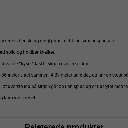
 markedets bedste og megt populær blandt vinduespudsere.
d solid og holdbar kvalitet.
dskerne "fryser" fast til stigen i vinterkulden.
,86 meter slået sammen, 4,37 meter udfoldet, og har en vægt på
at øverste led på stigen går op i en spids og er udstyret med to
og larm ved kørsel.
Relaterede produkter