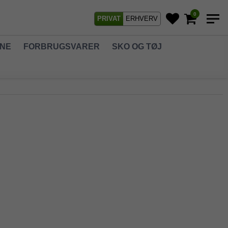
0
PRIVAT
ERHVERV
GNE
FORBRUGSVARER
SKO OG TØJ