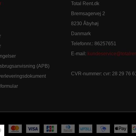
r
Total Rent.dk
Bremsagervej 2
8230 Åbyhøj
Danmark
r
Telefonnr.
:
86257651
r
E-mail
:
kundeservice@totalren
ngelser
sbrugsanvisning (APB)
CVR-nummer
:
cvr: 28 29 76 6
verleveringsdokument
sformular