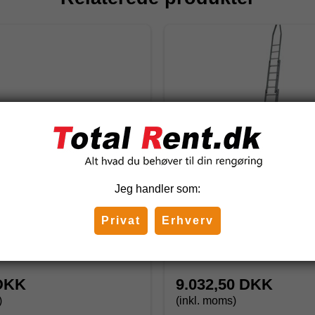
Jeg handler som:
lods til
Dirks vinduespudserstige 
serstiger træ
Privat
Erhverv
777
 DKK
9.032,50 DKK
)
(inkl. moms)