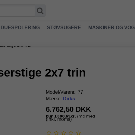
NDUESPOLERING
STØVSUGERE
MASKINER OG VO
serstige 2x7 trin
erstige 2x7 trin
Model/Varenr.:
77
Mærke:
Dirks
6.762,50 DKK
(inkl. moms)