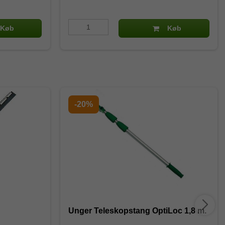
Køb
Køb
-20%
Unger Teleskopstang OptiLoc 1,8 m.