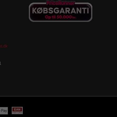
t.dk
1