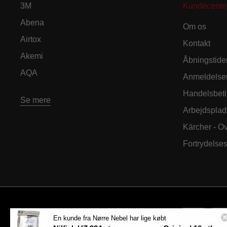
3M
Kundecente
Abena
Om os
Airtox
Kontakt
Akemi
Åbningstide
AQA
Anmeldelse
Handelsbeti
Se mere
Arbejdsplad
Kärcher - O
Fortrydelse
En kunde fra Nørre Nebel har lige købt