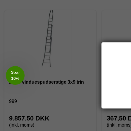
Spar
10%
Dirks vinduespudserstige 3x9 trin
Gummi topk
vinduespud
999
70111
9.857,50 DKK
367,50
(inkl. moms)
(inkl. moms