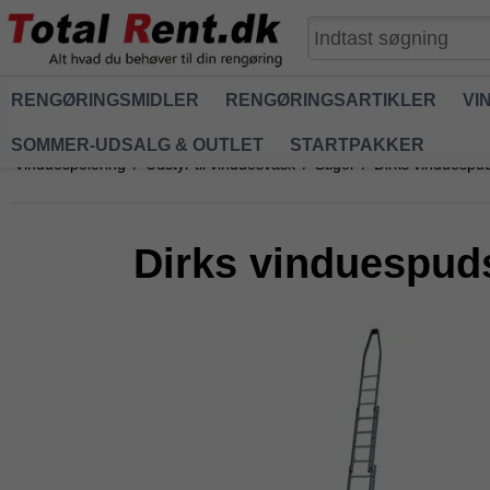
RENGØRINGSMIDLER
RENGØRINGSARTIKLER
VI
SOMMER-UDSALG & OUTLET
STARTPAKKER
Vinduespolering
/
Udstyr til vinduesvask
/
Stiger
/
Dirks vinduespud
Dirks vinduespuds