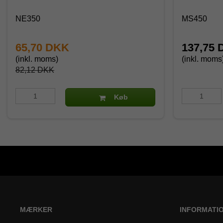
NE350
MS450
65,70 DKK
137,75
(inkl. moms)
(inkl. moms
82,12 DKK
Køb
MÆRKER
INFORMATI