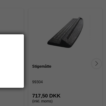
3x7 trin
Stigemåtte
99304
717,50 DKK
(inkl. moms)