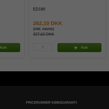
ED180
262,10 DKK
(inkl. moms)
327,62 DKK
Køb
Køb
PRICERUNNER KØBSGARANTI