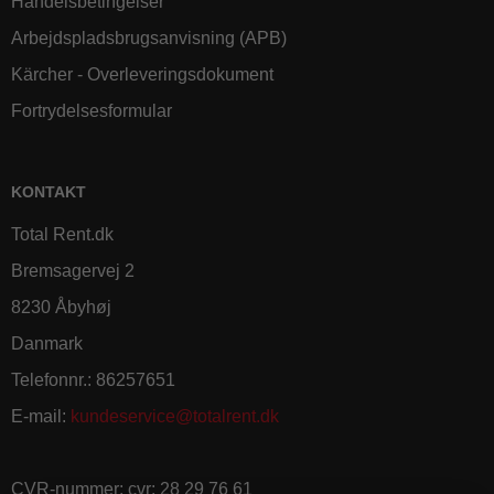
Handelsbetingelser
Arbejdspladsbrugsanvisning (APB)
Kärcher - Overleveringsdokument
Fortrydelsesformular
KONTAKT
Total Rent.dk
Bremsagervej 2
8230 Åbyhøj
Danmark
Telefonnr.
:
86257651
E-mail
:
kundeservice@totalrent.dk
CVR-nummer
:
cvr: 28 29 76 61