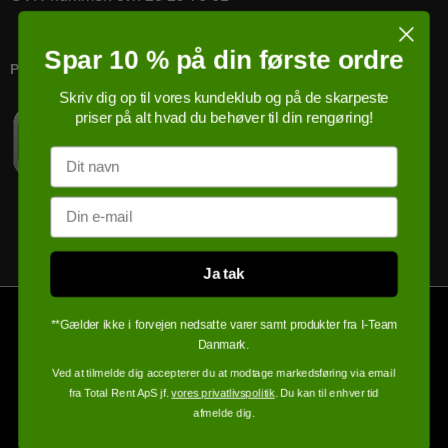
Spar 10 % på din første ordre
PRICERUNNER KØBSGARANTI
Skriv dig op til vores kundeklub og på de skarpeste
priser på alt hvad du behøver til din rengøring!
Navn
Email
Ja tak
**Gælder ikke i forvejen nedsatte varer samt produkter fra I-Team
Danmark.
Ved at tilmelde dig accepterer du at modtage markedsføring via email
fra Total Rent ApS jf.
vores privatlivspolitik
. Du kan til enhver tid
afmelde dig.
100% sikker handel