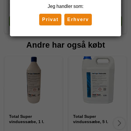
Jeg handler som:
Privat
Erhverv
Køb
Køb
Andre har også købt
Total Super
Total Super
vinduessæbe, 1 l.
vinduessæbe, 5 l.