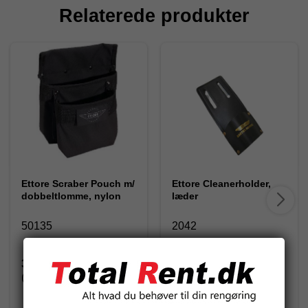
Relaterede produkter
Ettore Scraber Pouch m/
Ettore Cleanerholder,
dobbeltlomme, nylon
læder
50135
2042
300,75 DKK
171,50 DKK
(inkl. moms)
(inkl. moms)