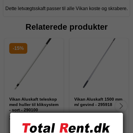
Dette letvægtsskaft passer til alle Vikan koste og skrabere.
Relaterede produkter
-15%
Vikan Aluskaft teleskop
Vikan Aluskaft 1500 mm
med huller til kliksystem
m/ gevind - 295918
- sort - 290100
290100
295918