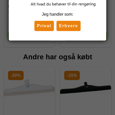
92,01 DKK
57,12 DKK
(inkl. moms)
(inkl. moms)
108,25 DKK
Jeg handler som:
Privat
Erhverv
Køb
Køb
Andre har også købt
-20%
-15%