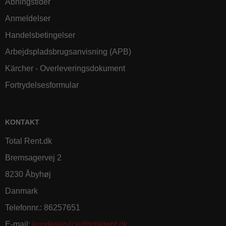
Åbningstider
Anmeldelser
Handelsbetingelser
Arbejdspladsbrugsanvisning (APB)
Kärcher - Overleveringsdokument
Fortrydelsesformular
KONTAKT
Total Rent.dk
Bremsagervej 2
8230 Åbyhøj
Danmark
Telefonnr.
:
86257651
E-mail
:
kundeservice@totalrent.dk