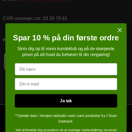
CVR-nummer
:
cvr: 28 29 76 61
Spar 10 % på din første ordre
PRICERUNNER KØBSGARANTI
Skriv dig op til vores kundeklub og på de skarpeste
priser på alt hvad du behøver til din rengøring!
Navn
Email
Ja tak
**Gælder ikke i forvejen nedsatte varer samt produkter fra I-Team
Danmark.
Ved at tilmelde dig accepterer du at modtage markedsføring via email