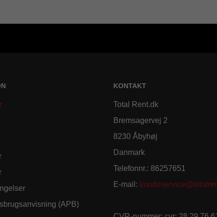
ON
KONTAKT
r
Total Rent.dk
Bremsagervej 2
8230 Åbyhøj
Danmark
r
Telefonnr.
:
86257651
r
E-mail
:
kundeservice@totalren
ngelser
sbrugsanvisning (APB)
CVR-nummer
:
cvr: 28 29 76 6