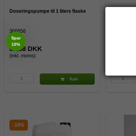
Doseringspumpe til 1 liters flaske
Forbo Mone
300056
26200
Spar
10%
61,88 DKK
598,00
(inkl. moms)
(inkl. moms
747,50 DK
Køb
-19%