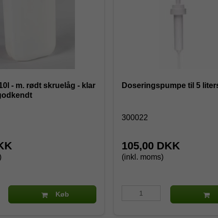
l - m. rødt skruelåg - klar
Doseringspumpe til 5 lite
godkendt
300022
DKK
105,00 DKK
)
(inkl. moms)
Køb