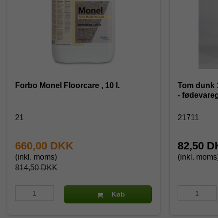
Forbo Monel Floorcare , 10 l.
Tom dunk 10
- fødevare
21
21711
660,00 DKK
82,50 
(inkl. moms)
(inkl. moms
814,50 DKK
Køb