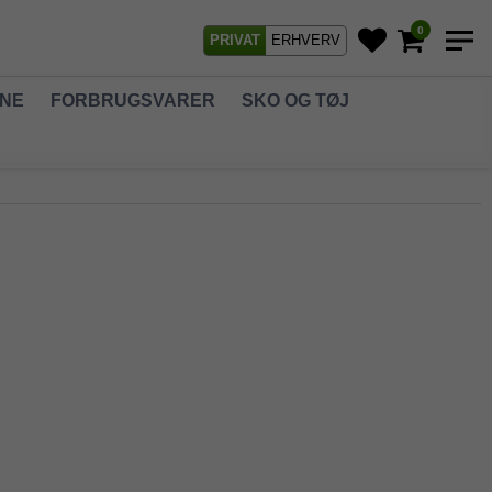
0
PRIVAT
ERHVERV
GNE
FORBRUGSVARER
SKO OG TØJ