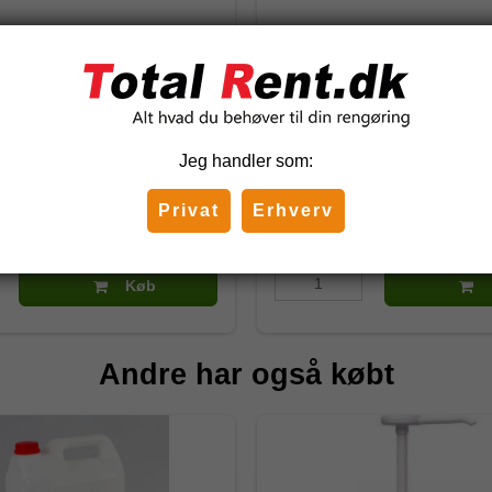
l Cleaner 10 l
Doseringstop til 1 liters fl
7510410
Jeg handler som:
 DKK
40,00 DKK
)
(inkl. moms)
Privat
Erhverv
K
Køb
Andre har også købt