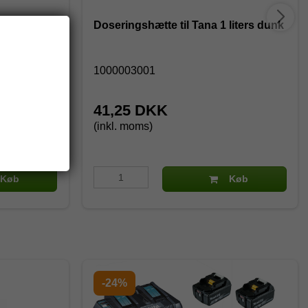
aske
Doseringshætte til Tana 1 liters dunk
1000003001
41,25 DKK
(inkl. moms)
Køb
Køb
-24%