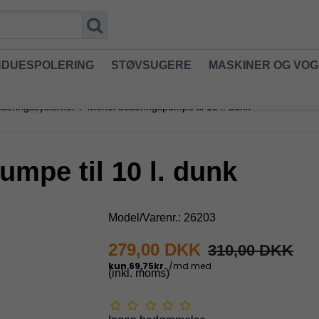
NDUESPOLERING
STØVSUGERE
MASKINER OG VO
oseringssystemer
/
Monel doseringspumpe til 10 l. dunk
mpe til 10 l. dunk
Model/Varenr.:
26203
279,00 DKK
310,00 DKK
(inkl. moms)