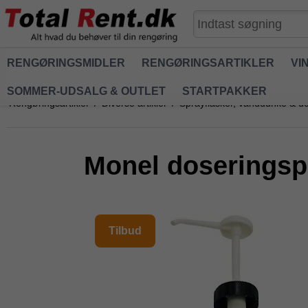
RENGØRINGSMIDLER
RENGØRINGSARTIKLER
VI
SOMMER-UDSALG & OUTLET
STARTPAKKER
Rengøringsartikler
/
Diverse artikler
/
Sprayflasker, vanddunke & d
Monel doseringspu
Tilbud