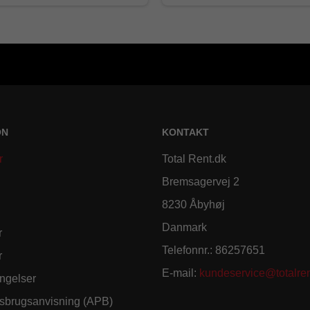
ON
KONTAKT
r
Total Rent.dk
Bremsagervej 2
8230 Åbyhøj
Danmark
r
Telefonnr.
:
86257651
r
E-mail
:
kundeservice@totalren
ngelser
sbrugsanvisning (APB)