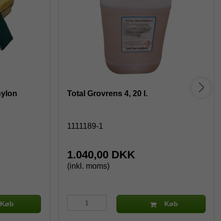
nylon
Total Grovrens 4, 20 l.
1111189-1
1.040,00 DKK
(inkl. moms)
Køb
Køb