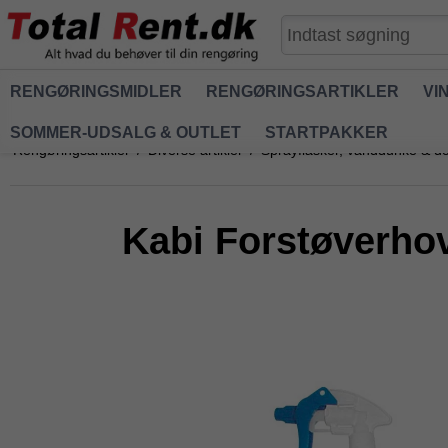
RENGØRINGSMIDLER
RENGØRINGSARTIKLER
VI
SOMMER-UDSALG & OUTLET
STARTPAKKER
Rengøringsartikler
/
Diverse artikler
/
Sprayflasker, vanddunke & d
Kabi Forstøverhov