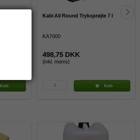
Kabi All Round Tryksprøjte 7 l
KA7000
498,75 DKK
(inkl. moms)
Køb
Køb