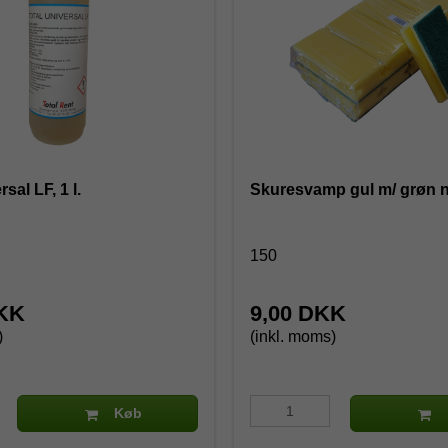
sal LF, 1 l.
Skuresvamp gul m/ grøn 
150
DKK
9,00 DKK
)
(inkl. moms)
Køb