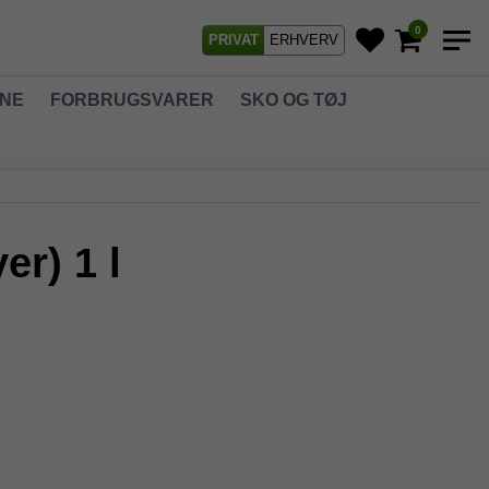
0
PRIVAT
ERHVERV
GNE
FORBRUGSVARER
SKO OG TØJ
r) 1 l