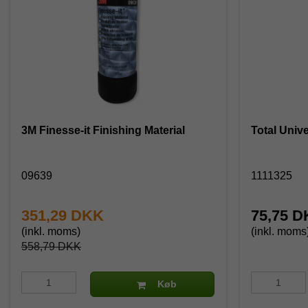
3M Finesse-it Finishing Material
Total Univer
09639
1111325
351,29 DKK
75,75 
(inkl. moms)
(inkl. moms
558,79 DKK
Køb