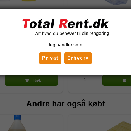
ver 0,65 liter, gul/hvid
Vikan Sprayflaske 0,25 ltr.
581210
Jeg handler som:
DKK
35,50 DKK
)
(inkl. moms)
Privat
Erhverv
K
Køb
Andre har også købt