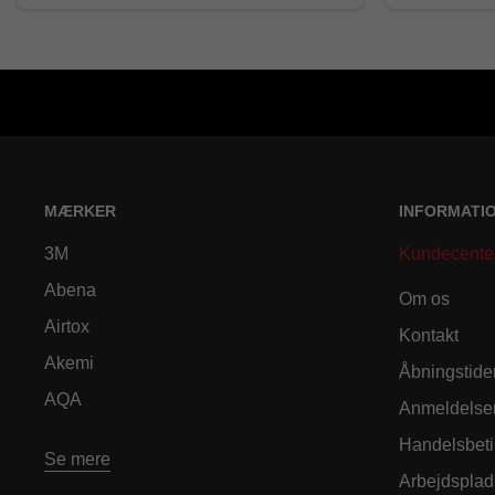
MÆRKER
INFORMATI
3M
Kundecente
Abena
Om os
Airtox
Kontakt
Akemi
Åbningstide
AQA
Anmeldelse
Handelsbeti
Se mere
Arbejdsplad