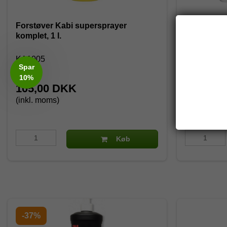
Forstøver Kabi supersprayer
Kabi Forstø
komplet, 1 l.
KA1005
KA650
Spar
10%
105,00 DKK
78,00 
(inkl. moms)
(inkl. moms
130,00 DK
Køb
-37%