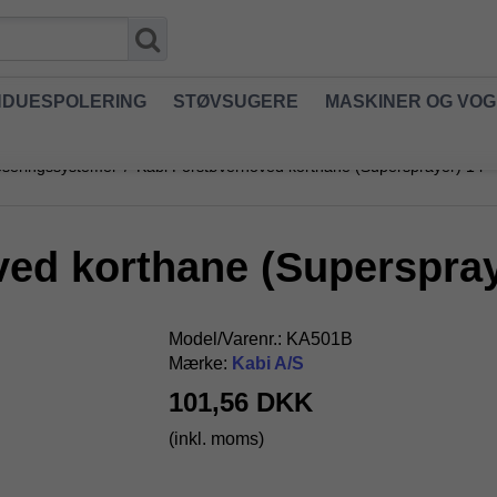
NDUESPOLERING
STØVSUGERE
MASKINER OG VO
oseringssystemer
/
Kabi Forstøverhoved korthane (Supersprayer) 1 l
ed korthane (Superspraye
Model/Varenr.:
KA501B
Mærke:
Kabi A/S
101,56 DKK
(inkl. moms)