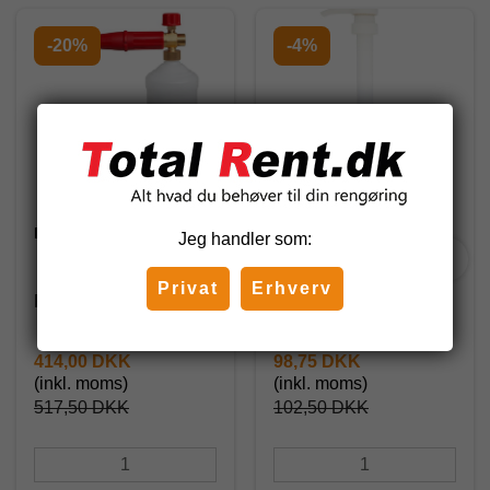
-20%
-4%
Kabi Skumlanse sæt
Doseringspumpe til 5
Jeg handler som:
liter Taski/Diversey
Privat
Erhverv
KA9200
6003333
414,00 DKK
98,75 DKK
(inkl. moms)
(inkl. moms)
517,50 DKK
102,50 DKK