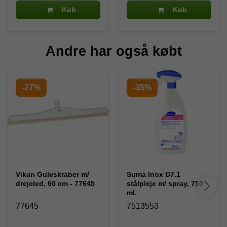
Køb
Køb
Andre har også købt
-27%
-35%
Vikan Gulvskraber m/
Suma Inox D7.1
drejeled, 60 cm - 77645
stålpleje m/ spray, 750
ml.
77645
7513553