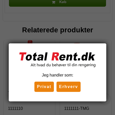
Køb
Relaterede produkter
Jeg handler som:
Privat
Erhverv
Total Sani 100, 1 l.
TMG - Sani 100, 5 l
Svanemærket
1111110
1111111-TMG