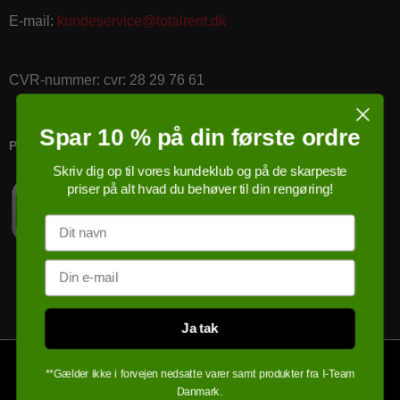
E-mail
:
kundeservice@totalrent.dk
CVR-nummer
:
cvr: 28 29 76 61
Spar 10 % på din første ordre
PRICERUNNER KØBSGARANTI
Skriv dig op til vores kundeklub og på de skarpeste
priser på alt hvad du behøver til din rengøring!
Navn
Email
Ja tak
**Gælder ikke i forvejen nedsatte varer samt produkter fra I-Team
Danmark.