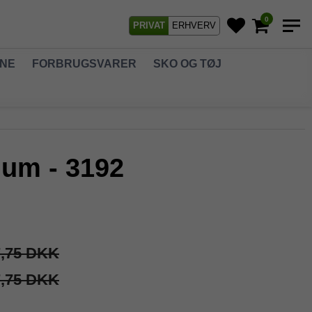
0
PRIVAT
ERHVERV
GNE
FORBRUGSVARER
SKO OG TØJ
ium - 3192
7,75 DKK
7,75 DKK