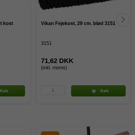
t kost
Vikan Fejekost, 29 cm. blød 3151
3151
71,62 DKK
(inkl. moms)
Køb
Køb