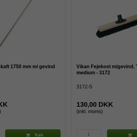
kaft 1750 mm m/ gevind
Vikan Fejekost m/gevind, 
medium - 3172
G
3172-S
DKK
130,00 DKK
)
(inkl. moms)
Køb