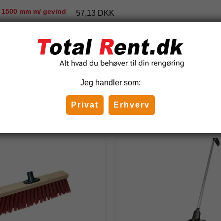
t 1500 mm m/ gevind
57,13 DKK
(inkl. moms)
Jeg handler som:
Privat
Erhverv
Relaterede produkter