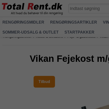
RENGØRINGSMIDLER
RENGØRINGSARTIKLER
VI
SOMMER-UDSALG & OUTLET
STARTPAKKER
Rengøringsartikler
/
Koste & Skrabere
/
Feje- & gadekoste
/
Vikan
Vikan Fejekost m/
Tilbud