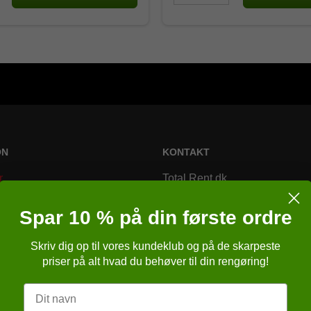
ON
KONTAKT
r
Total Rent.dk
Bremsagervej 2
Spar 10 % på din første ordre
8230 Åbyhøj
Skriv dig op til vores kundeklub og på de skarpeste
Danmark
r
priser på alt hvad du behøver til din rengøring!
Telefonnr.
:
86257651
r
Navn
E-mail
:
kundeservice@totalren
ngelser