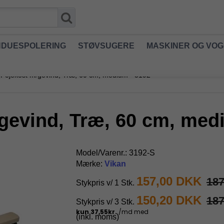
NDUESPOLERING
STØVSUGERE
MASKINER OG VO
 Fejekost m/gevind, Træ, 60 cm, medium - 3192
gevind, Træ, 60 cm, med
Model/Varenr.:
3192-S
Mærke:
Vikan
157,00 DKK
18
Stykpris v/ 1 Stk.
150,20 DKK
18
Stykpris v/ 3 Stk.
(inkl. moms)