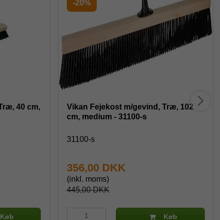
-20%
Træ, 40 cm,
Vikan Fejekost m/gevind, Træ, 102
cm, medium - 31100-s
31100-s
356,00 DKK
(inkl. moms)
445,00 DKK
Køb
Køb