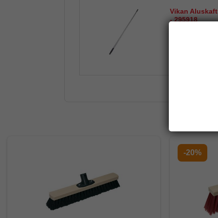
Vikan Aluskaf
- 295918
-20%