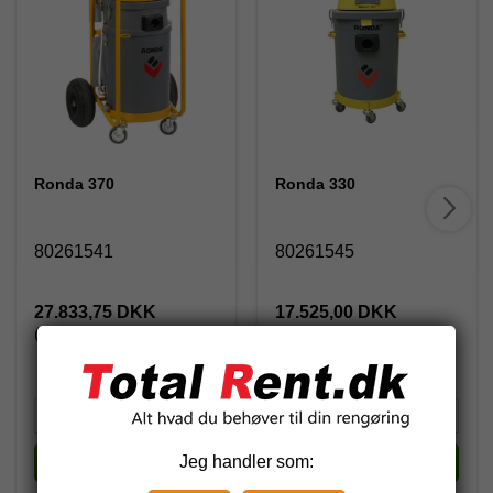
Ronda 370
Ronda 330
80261541
80261545
27.833,75 DKK
17.525,00 DKK
(inkl. moms)
(inkl. moms)
Jeg handler som:
Køb
Køb