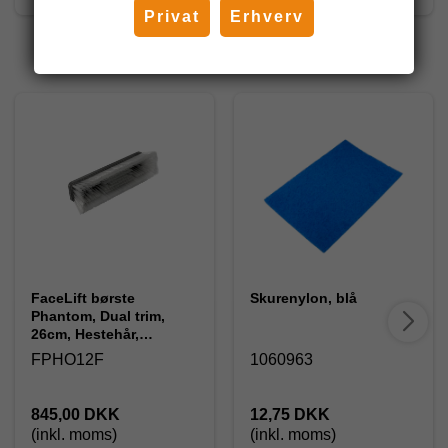
Privat
Erhverv
Andre har også købt
FaceLift børste
Skurenylon, blå
Phantom, Dual trim,
26cm, Hestehår,
spraydyse
FPHO12F
1060963
845,00 DKK
12,75 DKK
(inkl. moms)
(inkl. moms)