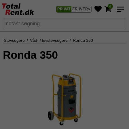
0
PRIVAT
ERHVERV
Støvsugere
/
Våd- / tørstøvsugere
/
Ronda 350
Ronda 350