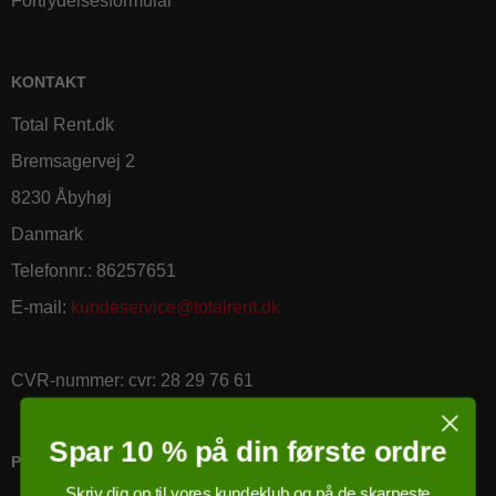
Fortrydelsesformular
KONTAKT
Total Rent.dk
Bremsagervej 2
8230 Åbyhøj
Danmark
Telefonnr.
:
86257651
E-mail
:
kundeservice@totalrent.dk
CVR-nummer
:
cvr: 28 29 76 61
Spar 10 % på din første ordre
PRICERUNNER KØBSGARANTI
Skriv dig op til vores kundeklub og på de skarpeste