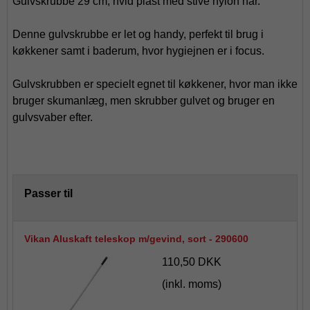
Gulvskrubbe 29 cm, hvid plast med stive nylon hår.
Denne gulvskrubbe er let og handy, perfekt til brug i
køkkener samt i baderum, hvor hygiejnen er i focus.
Gulvskrubben er specielt egnet til køkkener, hvor man ikke
bruger skumanlæg, men skrubber gulvet og bruger en
gulvsvaber efter.
Passer til
Vikan Aluskaft teleskop m/gevind, sort - 290600
110,50 DKK
(inkl. moms)