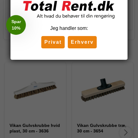
Stk.
Køb
Spar
10%
Jeg handler som:
Privat
Erhverv
Relaterede produkter
Vikan Gulvskrubbe hvid
Vikan Gulvskrubbe træ,
plast, 30 cm - 3636
30 cm - 3654