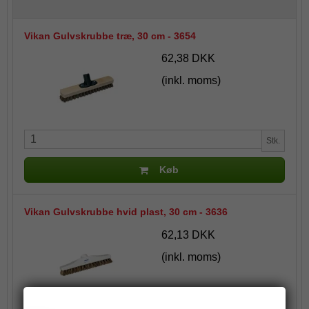
Vikan Gulvskrubbe træ, 30 cm - 3654
62,38 DKK
(inkl. moms)
Stk.
Køb
Vikan Gulvskrubbe hvid plast, 30 cm - 3636
62,13 DKK
(inkl. moms)