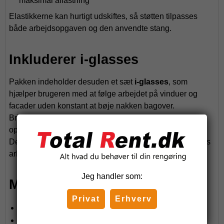
maksimal aflastning
Elastikkerne kan hurtigt udskiftes, så støtten tilpasses
både arbejdsopgaven og den anvendte stang.
Inkluderer i-glasses
Pakken indeholder desuden et sæt
i-glasses
, som
hjælper brugeren med at følge arbejdet på vinduer og
facader uden konstant at bøje nakken bagover.
Brillerne anvender prismer og spejle til at give udsyn
opad, mens hovedet holdes i en mere naturlig position.
Dette reducerer belastningen yderligere ved længere tids
arbejde med høje vinduer og facader.
Jeg handler som:
Medfølgende udstyr
Privat
Erhverv
i-suit Pro ergonomisk sele
Støtterør (support tube)