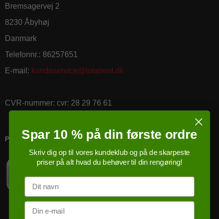
Bremsagervej 2
8230 Åbyhøj
Danmark
Telefonnr.
:
86257651
E-mail
:
kundeservice@totalrent.dk
CVR-nummer
:
cvr: 28 29 76 61
Spar 10 % på din første ordre
PRICERUNNER KØBSGARANTI
Skriv dig op til vores kundeklub og på de skarpeste
priser på alt hvad du behøver til din rengøring!
Navn
Email