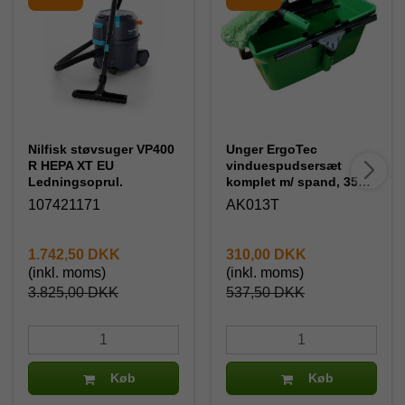
Nilfisk støvsuger VP400
Unger ErgoTec
R HEPA XT EU
vinduespudsersæt
Ledningsoprul.
komplet m/ spand, 35
cm.
107421171
AK013T
1.742,50 DKK
310,00 DKK
(inkl. moms)
(inkl. moms)
3.825,00 DKK
537,50 DKK
Køb
Køb