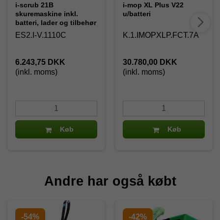
i-scrub 21B
i-mop XL Plus V22
skuremaskine inkl.
u/batteri
batteri, lader og tilbehør
ES2.I-V.1110C
K.1.IMOPXLP.FCT.7A
6.243,75 DKK
30.780,00 DKK
(inkl. moms)
(inkl. moms)
Køb
Køb
Andre har også købt
-54%
-42%