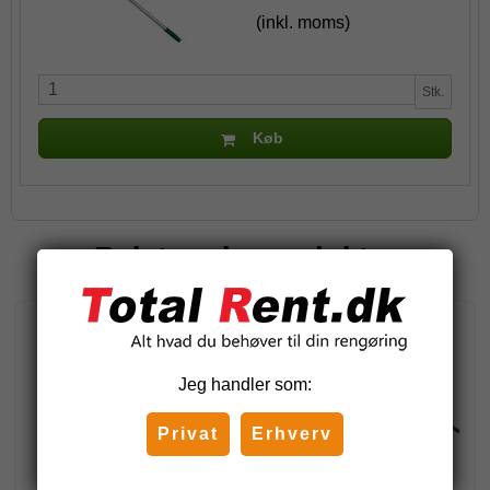
(inkl. moms)
Stk.
Køb
Relaterede produkter
Jeg handler som:
Privat
Erhverv