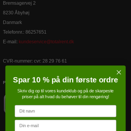
Bremsagervej 2
8230 Åbyhøj
Danmark
Telefonnr.
:
86257651
E-mail
:
kundeservice@totalrent.dk
CVR-nummer
:
cvr: 28 29 76 61
Spar 10 % på din første ordre
PRICERUNNER KØBSGARANTI
Skriv dig op til vores kundeklub og på de skarpeste
priser på alt hvad du behøver til din rengøring!
Navn
Email