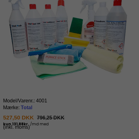
Model/Varenr.:
4001
Mærke:
Total
527,50 DKK
796,25 DKK
(inkl. moms)