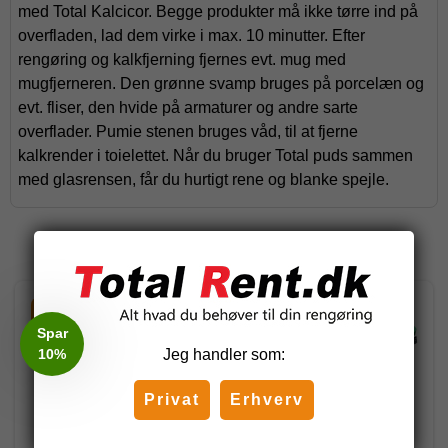
med Total Kalcicor. Begge produkter må ikke tørre ind på
overfladen, lad dem virke i max. 10 minutter. Efter
rengøring og kalkfjerning fjernes evt. mug med
mugfjerneren. Den grønne svamp bruges på porcelæn og
evt. fliser, den hvide på armaturer og andre sarte
overflader. Pumie stenen bruges våd, til at fjerne
kalkrender i toielettet. Når du bruger Total puds sammen
med glasrensen, får du hurtigt rene og blanke spejle.
Relaterede produkter
-20%
-42%
Spar
10%
Jeg handler som:
Privat
Erhverv