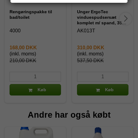
Rengøringspakke til
Unger ErgoTec
bad/toilet
vinduespudsersæt
komplet m/ spand, 35
cm.
4000
AK013T
168,00 DKK
310,00 DKK
(inkl. moms)
(inkl. moms)
210,00 DKK
537,50 DKK
Køb
Køb
Andre har også købt