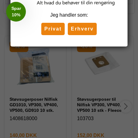
Spar
10%
Jeg handler som:
Relaterede produkter
Privat
Erhverv
-52%
-20%
Støvsugerposer Nilfisk
Støvsugerposer til
GD1010, VP300, VP400,
Nilfisk VP300, VP400,
VP500, GD910 10 stk.
VP500 10 stk - Fleece
1408618000
103703
140,00 DKK
152,00 DKK