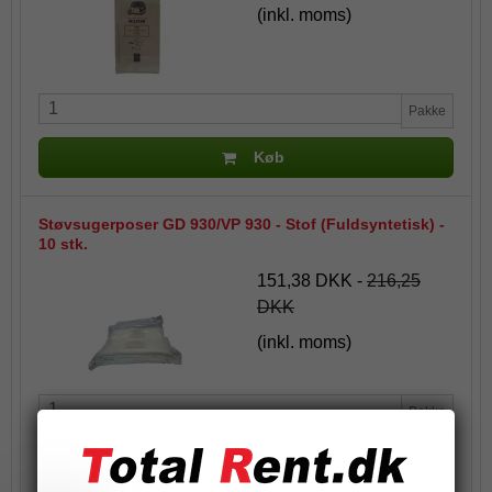
(inkl. moms)
Pakke
Køb
Støvsugerposer GD 930/VP 930 - Stof (Fuldsyntetisk) -
10 stk.
151,38 DKK
-
216,25
DKK
(inkl. moms)
Pakke
Køb