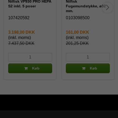
Nilfisk VP930 PRO HEPA
Nilfisk
S2 inkl. 5 poser
Fugemundstykke, ø32
mm.
107420592
0103098500
3.198,00 DKK
161,00 DKK
(inkl. moms)
(inkl. moms)
7.437,50 DKK
201,25 DKK
Køb
Køb