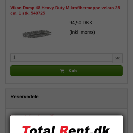
Vikan Damp 48 Heavy Duty Mikrofibermoppe velcro 25
cm. 1 stk. 548725
94,50 DKK
(inkl. moms)
Stk.
Køb
Reservedele
Ultra-lett fremfører, 25 cm
115,75 DKK