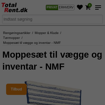
0
PRIVAT
ERHVERV
Rengøringsartikler
/
Mopper & Klude
/
Tørmopper
/
Moppesæt til vægge og inventar - NMF
Moppesæt til vægge og
inventar - NMF
Tilbud