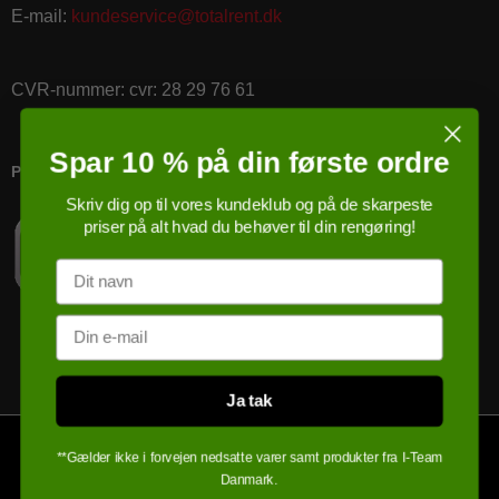
E-mail
:
kundeservice@totalrent.dk
CVR-nummer
:
cvr: 28 29 76 61
Spar 10 % på din første ordre
PRICERUNNER KØBSGARANTI
Skriv dig op til vores kundeklub og på de skarpeste
priser på alt hvad du behøver til din rengøring!
Navn
Email
Ja tak
**Gælder ikke i forvejen nedsatte varer samt produkter fra I-Team
Danmark.