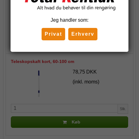
(inkl. moms)
Jeg handler som:
Stk.
Privat
Erhverv
Køb
Teleskopskaft kort, 60-100 cm
78,75 DKK
(inkl. moms)
Stk.
Køb