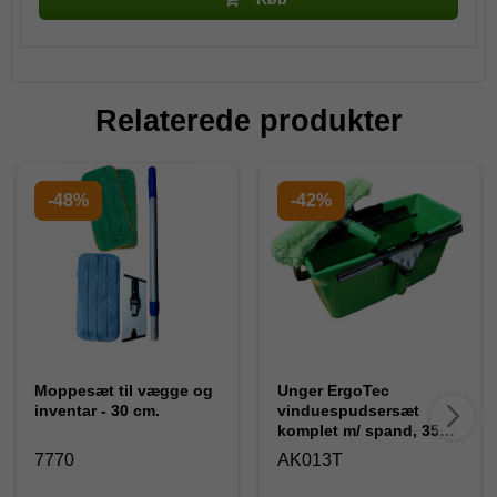
Relaterede produkter
-48%
-42%
Moppesæt til vægge og
Unger ErgoTec
inventar - 30 cm.
vinduespudsersæt
komplet m/ spand, 35
cm.
7770
AK013T