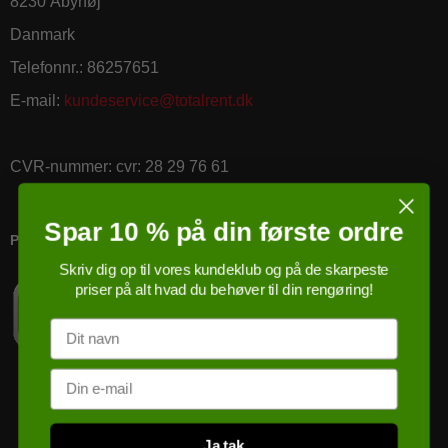
8230 Åbyhøj
Danmark
Telefonnr.
:
86257651
E-mail
:
kundeservice@totalrent.dk
CVR-nummer
:
cvr: 28 29 76 61
Spar 10 % på din første ordre
PRICERUNNER KØBSGARANTI
Skriv dig op til vores kundeklub og på de skarpeste
priser på alt hvad du behøver til din rengøring!
Navn
Email
Ja tak