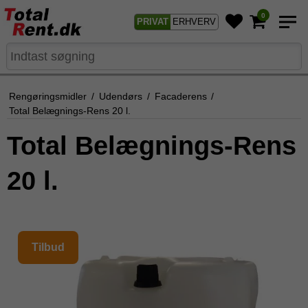
0
PRIVAT
ERHVERV
Rengøringsmidler
/
Udendørs
/
Facaderens
/
Total Belægnings-Rens 20 l.
Total Belægnings-Rens
20 l.
Tilbud