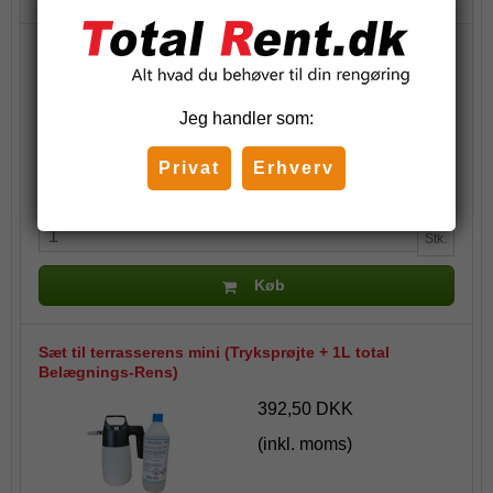
Sæt til terrasserens - (Tryksprøjte + Total Belægnings-
Rens 5l.)
825,00 DKK
Jeg handler som:
(inkl. moms)
Privat
Erhverv
Stk.
Køb
Sæt til terrasserens mini (Tryksprøjte + 1L total
Belægnings-Rens)
392,50 DKK
(inkl. moms)