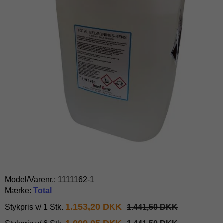
Model/Varenr.:
1111162-1
Mærke:
Total
1.153,20 DKK
Stykpris v/ 1 Stk.
1.441,50 DKK
1.009,05 DKK