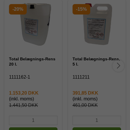
-20%
-15%
Total Belægnings-Rens
Total Belægnings-Rens,
20 l.
5 l.
1111162-1
1111211
1.153,20 DKK
391,85 DKK
(inkl. moms)
(inkl. moms)
1.441,50 DKK
461,00 DKK