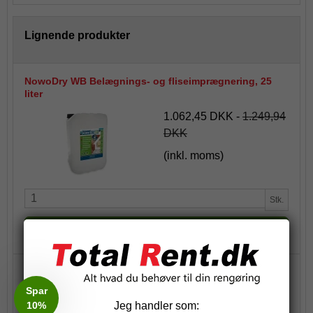
Lignende produkter
NowoDry WB Belægnings- og fliseimprægnering, 25
liter
1.062,45 DKK
-
1.249,94
DKK
(inkl. moms)
Stk.
Køb
Total Belægnings-Rens 20 l.
Spar
1.153,20 DKK
-
1.441,50
10%
Jeg handler som:
DKK