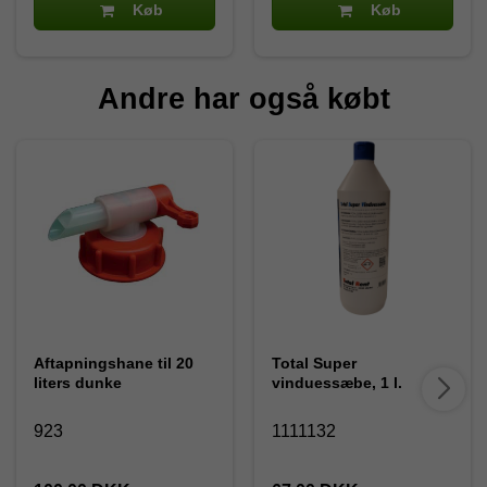
Køb
Køb
Andre har også købt
Aftapningshane til 20
Total Super
liters dunke
vinduessæbe, 1 l.
923
1111132