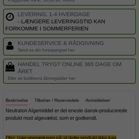
Fragtpriser fra kr. 36,80 ex. moms
LEVERING, 1-4 HVERDAGE
- LÆNGERE LEVERINGSTID KAN
FORKOMME I SOMMERFERIEN
KUNDESERVICE & RÅDGIVNING
Send os din forespørgsel her
HANDEL TRYGT ONLINE 365 DAGE OM
ÅRET
Eller se butikkens åbningstider her
Beskrivelse
Tilbehør / Reservedele
Anmeldelser
Neutralon Algemiddel er det eneste dansk-producerede
produkt mod algevækst, som er godkendt.
Obs: Vær opmærksom på at dette produkt ikke kan