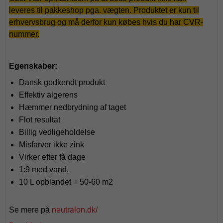
leveres
til pakkeshop
pga.
vægten. Produktet er kun til
erhvervsbrug og må derfor kun købes hvis du har CVR-
nummer.
Egenskaber:
Dansk godkendt produkt
Effektiv algerens
Hæmmer nedbrydning af taget
Flot resultat
Billig vedligeholdelse
Misfarver ikke zink
Virker efter få dage
1:9 med vand.
10 L opblandet = 50-60 m2
Se mere på
neutralon.dk/