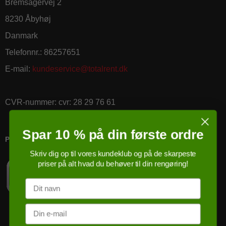
Bremsagervej 2
8230 Åbyhøj
Danmark
Telefonnr.
:
86257651
E-mail
:
kundeservice@totalrent.dk
CVR-nummer
:
cvr: 28 29 76 61
Spar 10 % på din første ordre
PRICERUNNER KØBSGARANTI
Skriv dig op til vores kundeklub og på de skarpeste
priser på alt hvad du behøver til din rengøring!
Navn
Email