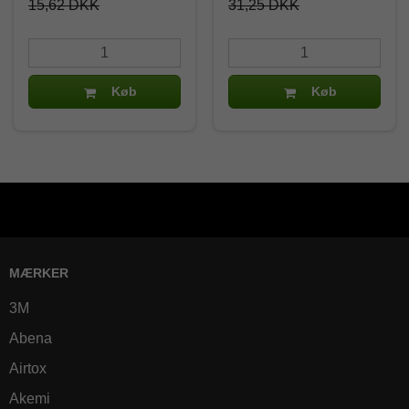
15,62 DKK
31,25 DKK
Køb
Køb
MÆRKER
3M
Abena
Airtox
Akemi