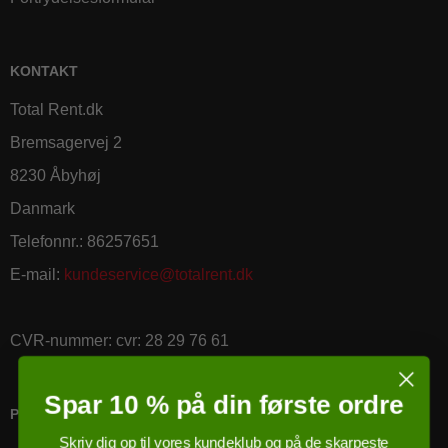
KONTAKT
Total Rent.dk
Bremsagervej 2
8230 Åbyhøj
Danmark
Telefonnr.
:
86257651
E-mail
:
kundeservice@totalrent.dk
CVR-nummer
:
cvr: 28 29 76 61
Spar 10 % på din første ordre
PRICERUNNER KØBSGARANTI
Skriv dig op til vores kundeklub og på de skarpeste