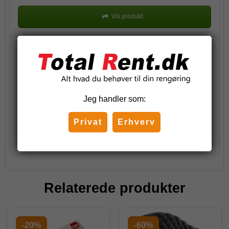
Vis produkt
Nitrilhandske Nilex Black - pudderfri - 100 stk.
98,00 DKK
-
122,50 DKK
(inkl. moms)
Jeg handler som:
Privat
Erhverv
Vis produkt
Relaterede produkter
-20%
-60%