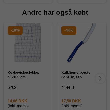
Andre har også købt
-10%
-44%
Kokkeviskestykke,
Kalkfjernerbørste
50x100 cm.
SaniFix, Stiv
5702
4444-B
14,06 DKK
17,50 DKK
(inkl. moms)
(inkl. moms)