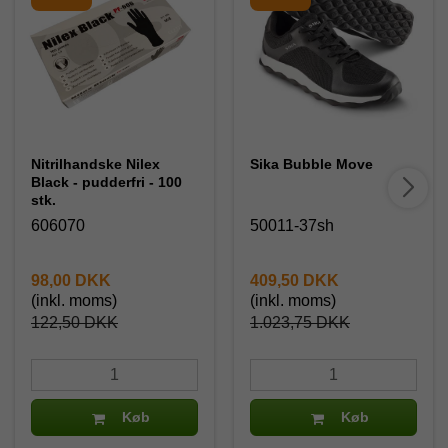
Nitrilhandske Nilex
Sika Bubble Move
Black - pudderfri - 100
stk.
606070
50011-37sh
98,00 DKK
409,50 DKK
(inkl. moms)
(inkl. moms)
122,50 DKK
1.023,75 DKK
Køb
Køb