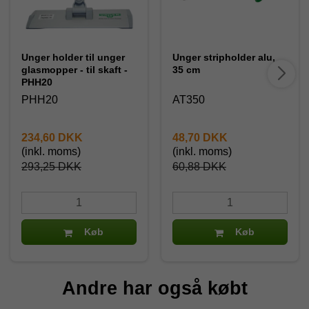
Unger holder til unger
Unger stripholder alu,
glasmopper - til skaft -
35 cm
PHH20
PHH20
AT350
234,60 DKK
48,70 DKK
(inkl. moms)
(inkl. moms)
293,25 DKK
60,88 DKK
Køb
Køb
Andre har også købt