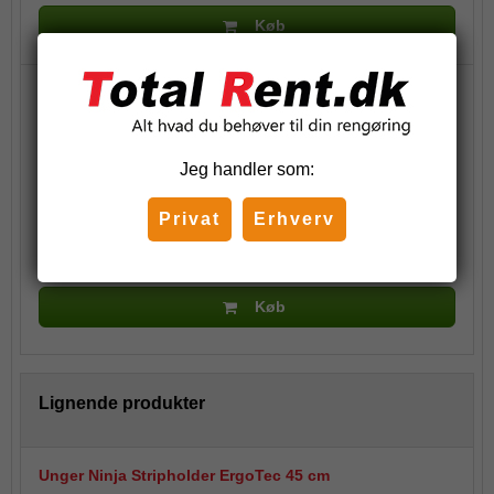
Køb
Unger Power microfiber Overtræk 45 cm - Black serien
179,38 DKK
(inkl. moms)
Jeg handler som:
Privat
Erhverv
Stk.
Køb
Lignende produkter
Unger Ninja Stripholder ErgoTec 45 cm