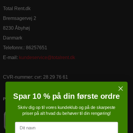
Total Rent.dk
Bremsagervej 2
8230 Åbyhøj
Danmark
Telefonnr.
:
86257651
E-mail
:
kundeservice@totalrent.dk
CVR-nummer
:
cvr: 28 29 76 61
Spar 10 % på din første ordre
PRICERUNNER KØBSGARANTI
Skriv dig op til vores kundeklub og på de skarpeste
priser på alt hvad du behøver til din rengøring!
Navn