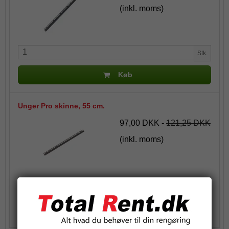
(inkl. moms)
Stk.
Køb
Unger Pro skinne, 55 cm.
97,00 DKK
-
121,25 DKK
(inkl. moms)
Stk.
Køb