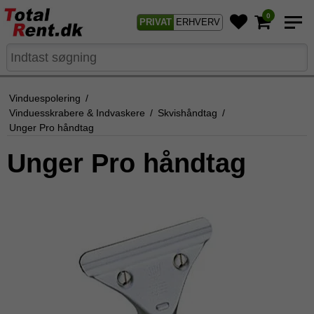
0
PRIVAT
ERHVERV
Vinduespolering
/
Vinduesskrabere & Indvaskere
/
Skvishåndtag
/
Unger Pro håndtag
Unger Pro håndtag