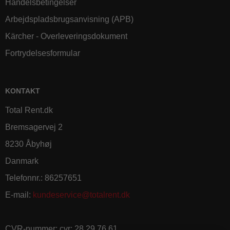
Handelsbetingelser
Arbejdspladsbrugsanvisning (APB)
Kärcher - Overleveringsdokument
Fortrydelsesformular
KONTAKT
Total Rent.dk
Bremsagervej 2
8230 Åbyhøj
Danmark
Telefonnr.
:
86257651
E-mail
:
kundeservice@totalrent.dk
CVR-nummer
:
cvr: 28 29 76 61