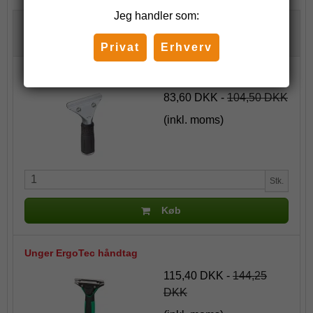
Jeg handler som:
Lignende produkter
Privat
Erhverv
Unger S-håndtag
83,60 DKK
-
104,50 DKK
(inkl. moms)
Stk.
Køb
Unger ErgoTec håndtag
115,40 DKK
-
144,25
DKK