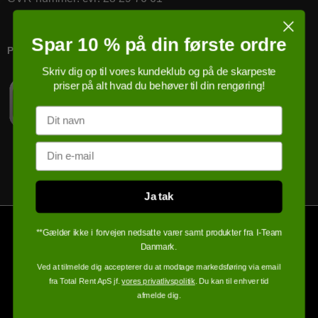
Spar 10 % på din første ordre
PRICERUNNER KØBSGARANTI
Skriv dig op til vores kundeklub og på de skarpeste
priser på alt hvad du behøver til din rengøring!
Navn
Email
Ja tak
**Gælder ikke i forvejen nedsatte varer samt produkter fra I-Team
Danmark.
Ved at tilmelde dig accepterer du at modtage markedsføring via email
fra Total Rent ApS jf.
vores privatlivspolitik
. Du kan til enhver tid
afmelde dig.
100% sikker handel