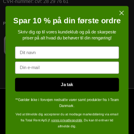
CVR-nummer
:
cvr: 28 29 76 61
Spar 10 % på din første ordre
PRICERUNNER KØBSGARANTI
Skriv dig op til vores kundeklub og på de skarpeste
priser på alt hvad du behøver til din rengøring!
Navn
Email
Ja tak
**Gælder ikke i forvejen nedsatte varer samt produkter fra I-Team
Danmark.
Ved at tilmelde dig accepterer du at modtage markedsføring via email
fra Total Rent ApS jf.
vores privatlivspolitik
. Du kan til enhver tid
afmelde dig.
100% sikker handel