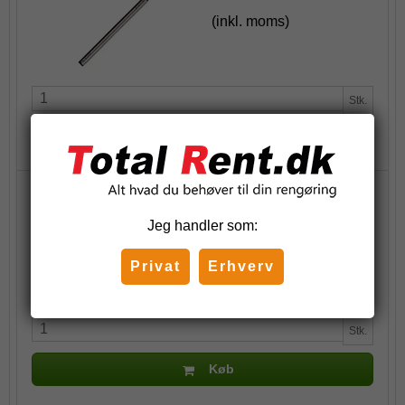
(inkl. moms)
Stk.
Køb
Total Super vinduessæbe, 1 l.
67,00 DKK
Jeg handler som:
(inkl. moms)
Privat
Erhverv
Stk.
Køb