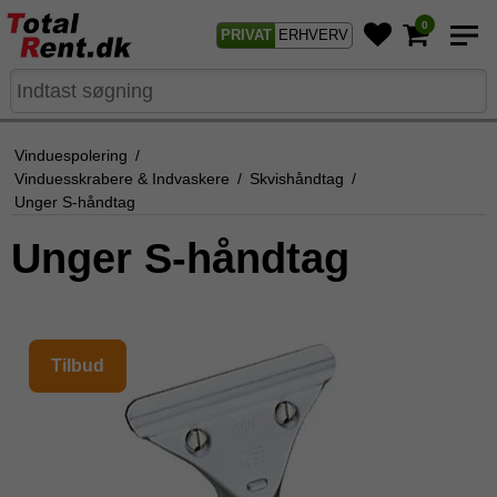
0
PRIVAT
ERHVERV
Vinduespolering
/
Vinduesskrabere & Indvaskere
/
Skvishåndtag
/
Unger S-håndtag
Unger S-håndtag
Tilbud